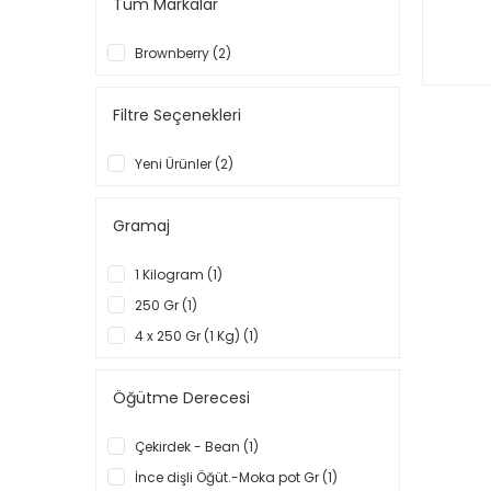
Tüm Markalar
Brownberry (2)
Filtre Seçenekleri
Yeni Ürünler (2)
Gramaj
1 Kilogram (1)
250 Gr (1)
4 x 250 Gr (1 Kg) (1)
Öğütme Derecesi
Çekirdek - Bean (1)
İnce dişli Öğüt.-Moka pot Gr (1)