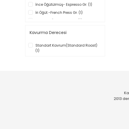
İnce Öğütülmüş- Espresso Gr. (1)
İri Öğüt.-French Press Gr. (1)
Orta Dişli Öğ.-Metal Filter (1)
Orta Öğütülmüş-Filter Gr (1)
Kavurma Derecesi
Standart Kavrum(Standard Roast)
(1)
Ka
2013 den