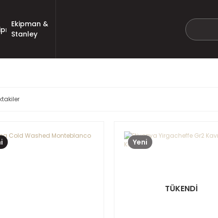
Ekipman &
Stanley
ktakiler
i
Yeni
TÜKENDİ