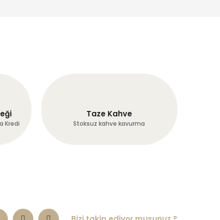
eği
Taze Kahve
a Kredi
Stoksuz kahve kavurma
Bizi takip ediyor musunuz ?