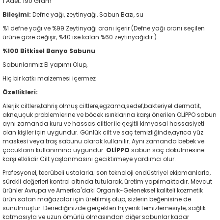
1 Adet: 190 Gram
Bileşimi:
Defne yağı, zeytinyağı, Sabun Bazı, su
%1 defne yağı ve %99 Zeytinyağı oranı içerir (Defne yağı oranı seçilen
ürüne göre değişir, %40 ise kalan %60 zeytinyağıdır.)
%100 Bitkisel Banyo Sabunu
Sabunlarımız El yapımı Olup,
Hiç bir katkı malzemesi içermez
Özellikleri:
Alerjik ciltlere,tahriş olmuş ciltlere,egzama,sedef,bakteriyel dermatit,
akne,uçuk problemlerine ve böcek ısırıklarına karşı önerilen OLİPPO sabun
aynı zamanda kuru ve hassas ciltler ile çeşitli kimyasal hassasiyeti
olan kişiler için uygundur. Günlük cilt ve saç temizliğinde,ayrıca yüz
maskesi veya traş sabunu olarak kullanılır. Aynı zamanda bebek ve
çocukların kullanımına uygundur.
OLİPPO
sabun saç dökülmesine
karşı etkilidir.Cilt yaşlanmasını geciktirmeye yardımcı olur.
Profesyonel, tecrübeli ustalarla; son teknoloji endüstriyel ekipmanlarla,
sürekli değerleri kontrol altında tutularak, üretim yapılmaktadır. Mevcut
ürünler Avrupa ve Amerika'daki Organik-Geleneksel kaliteli kozmetik
ürün satan mağazalar için üretilmiş olup, sizlerin beğenisine de
sunulmuştur. Denediğinizde gerçekten hijyenik temizlemesiyle, sağlık
katmasıyla ve uzun ömürlü olmasından diğer sabunlar kadar