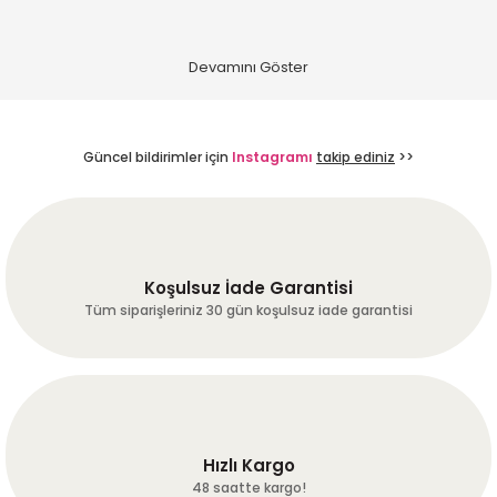
Hiçbir sorun yaşamadan
ürünlerimize ulaştık.
Hassasiyetiniz için teşekkürler :-)
A... A... | 24/07/2026
Güncel bildirimler için
Instagramı
takip ediniz
>>
Dengeli ve tam gövdeli
fırat ERGÜN | 24/07/2026
harika kaveler hakketen 1gün
Koşulsuz İade Garantisi
önceden günübde kavurup
Tüm siparişleriniz 30 gün koşulsuz iade garantisi
çekip göndermişler harika
çekirdekler umarum bu çizgi
bozulmaz hayırlı işler!
Mükemmel!!!
k... c... | 21/07/2026
Hızlı Kargo
Deneyimini Paylaş
Diğer yorumları göster
48 saatte kargo!