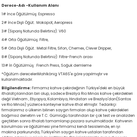
Derece-Adı -Kullanım Alanı
1# İnce Öğütülmüş: Espresso
2# İnce Dişli Öğüt.: Mokapot, Aeropress
3# (Sipariş Notunda Belirtiniz): V60
4# Orta Öğütülmüş: Filtre,
5# Orta Dişli Öğüt.: Metal Filtre, Sifon, Chemex, Clever Dripper,
8# (Sipariş Notunda Belirtiniz): Filtre-French arası
13# İri Öğütülmüş : French Press, Soğuk demleme
*Öğütüm dereceleriMahlkönig VTA6S'e göre yapılmıştır ve
kullanılmaktadır.
Bilgilendirme:
Firmamız kahve çekirdeğinin Türkiye'deki en büyük
ithalatçılarından biri olup, sadece Brezilya Rio Minas kahve çekirdekleri
değil Vietnam , Etiyopya, Kolombiya, Hindistan ve Brezilya'dan(Santos
ve Rio Minas) yüzlerce konteyner kahve ithal etmiştir. Tedarikçi
firmalarımız o ülkenin bilinen saygın firmaları olup kahve çekirdekleri
bağımsız denetim ve T.C. Gümrüğü tarafından bir çok test ve analizden
geçtikten sonra ithalatı tamamlanıp pazara sunulmaktadır. Kahvenin
kavrulması ve öğütülmesi yine firmamız kendi tesislerinde, en iyi
makina parkurunda, Türkiye'nin saygın kahve ustaları tarafından