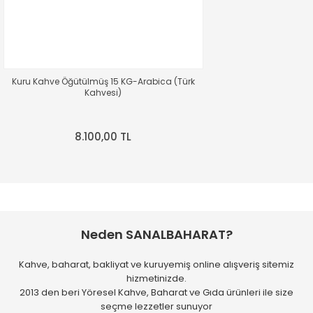
Fikret Anıl DEMİRCİ | 03/08/2026
Gönder
Kargo her zaman gayet hızlı ve
paketleme özenli..
Kuru Kahve Öğütülmüş 15 KG-Arabica (Türk
M... T... | 31/07/2026
Kahvesi)
Kaliteli hızlı ve temiz
8.100,00 TL
M... D... | 28/07/2026
Hızlı kargolama. Paketleme de
gayet güzel.
E... C... | 25/07/2026
Neden SANALBAHARAT?
Uygun fiyata alabileceğiniz
Kahve, baharat, bakliyat ve kuruyemiş online alışveriş sitemiz
daha iyi bir yer yok,
hizmetinizde.
bulamazsınız
2013 den beri Yöresel Kahve, Baharat ve Gıda ürünleri ile size
seçme lezzetler sunuyor
R... Z... | 24/07/2026