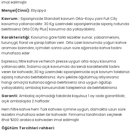
imal edilmiştir.
Menşei(Cinsi):
Etiyopya
Kavrum :
Siparişinizde Standart kavrum Orta-Koyu yani Full City
kavurma yollanacaktır. 30 Kg üzerindeki siparişlerinizde sipariş notunda
belirtirseniz Orta (City Plus) kavurma da yollayabiliriz.
Karakteristiği:
Kavruma göre farklı lezzetler sunar; yabanmersini,
turunçgil, floral ve şarap tatları verir. Orta üzeri kavrumda yoğun kahve
aroması barındırır, içimden sonra uzun süre ağzınızda kahve tadını
muhafaza eder.
Espresso, filtre kahve ve french presse uygun orta-koyu kavurma
yollanacaktır, Sidamo açık kavrumda da kendi karakteristik tadını
veren bir kahvedir, 30 kg üzerindeki siparişlerinizde açık kavrum talebinizi
sipariş notunda belirtebilirsiniz. Aynı şekilde öğütülmüş istiyorsanız
hangi amaçla kullanacağınızı belirtirseniz ona uygun öğütüp
yollayabiliriz, ambalaj konusundaki taleplerinizi de belirtebilirsiniz.
Garanti:
Ambalaj açılmadığı takdirde koşulsuz 1 ay iade garantilidir,
açık ambalajda 2 haftadır.
Hem Filtre kahve hem Türk kahvesi içimine uygun, damakta uzun süre
lezzetini muhafaza eden bir kahvedir. Firmamız tarafından seçilerek
ithal %100 arabica kahveden imal edilmiştir.
Öğütüm Tercihleri rehberi: