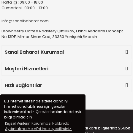
Hafta içi : 09:00 - 18:00
Cumartesi : 09:00 - 13:00
info@sanalbaharat.com
Brownberry Coffee Roastery Çiftlikköy, Ekinci Akademi Concept
No:13DF, Mimar Sinan Cad, 33330 Yenişehir/Mersin
Sanal Baharat Kurumsal
Müşteri Hizmetleri
Hızlı Bağlantılar
Bu internet sitesinde sizlere daha iyi
hizmet sunulabilmesi için çerezler
kullanılmaktadır. Çerezler hakkında detaylı
bilgi almak için
Kişisel Verilerin Korunması Hakkında
Copyright 2020 © sanalbaharat.com - Kredi kartı bilgileriniz 256bit
Aydınlatma Metni'ni inceleyebilirsiniz.