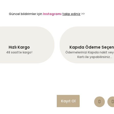
Güncel bildirimler için
Instagramı
takip ediniz
>>
Gönder
z için teşekkürler :-)
Hızlı Kargo
Kapıda Ödeme Seçen
48 saatte kargo!
Ödemelerinizi Kapıda nakit vey
Kartı ile yapabilirsiniz...
çekip göndermişler harika
mmel!!!
Kayıt Ol
biraz reklam yapın. İstanbula