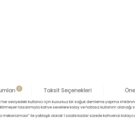
0
umları
Taksit Seçenekleri
Öner
r’i her seviyedeki kullanıcı için kusursuz bir soğuk demleme yapma imkân
ktirmeyen tasarımıyla kahve severlere kolay ve hatasız kullanım olanağı 
 mekanizması” ile yaklaşık olarak 1 saate kadar sürede kahvenizi kolayc