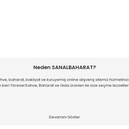
 diğer konularda yetersiz gördüğünüz noktaları öneri formunu kullanarak
Bu ürüne ilk yorumu siz yapın!
Neden SANALBAHARAT?
hve, baharat, bakliyat ve kuruyemiş online alışveriş sitemiz hizmetiniz
Yorum Yaz
 beri Yöresel Kahve, Baharat ve Gıda ürünleri ile size seçme lezzetle
sınız