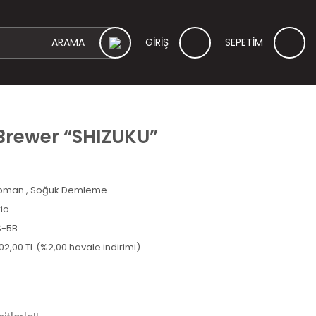
GİRİŞ
SEPETİM
 Brewer “SHIZUKU”
ipman
,
Soğuk Demleme
io
S-5B
02,00 TL (%2,00 havale indirimi)