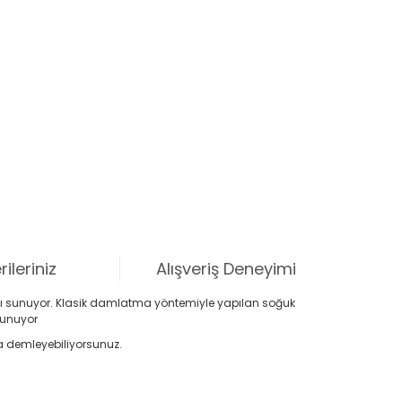
ileriniz
Alışveriş Deneyimi
ını sunuyor. Klasik damlatma yöntemiyle yapılan soğuk
sunuyor
a demleyebiliyorsunuz.