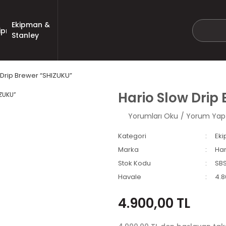
Ekipman &
Stanley
 Drip Brewer “SHIZUKU”
Hario Slow Drip
Yorumları Oku
/ Yorum Yap
Kategori
Ek
Marka
Har
Stok Kodu
SB
Havale
4.8
4.900,00 TL