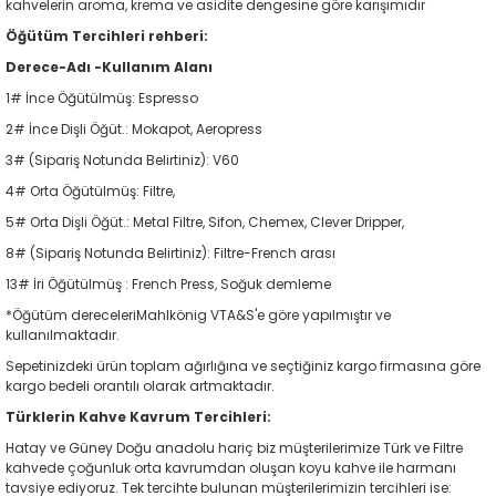
kahvelerin aroma, krema ve asidite dengesine göre karışımıdır
Öğütüm Tercihleri rehberi:
Derece-Adı -Kullanım Alanı
1# İnce Öğütülmüş: Espresso
2# İnce Dişli Öğüt.: Mokapot, Aeropress
3# (Sipariş Notunda Belirtiniz): V60
4# Orta Öğütülmüş: Filtre,
5# Orta Dişli Öğüt.: Metal Filtre, Sifon, Chemex, Clever Dripper,
8# (Sipariş Notunda Belirtiniz): Filtre-French arası
13# İri Öğütülmüş : French Press, Soğuk demleme
*Öğütüm dereceleriMahlkönig VTA&S'e göre yapılmıştır ve
kullanılmaktadır.
Sepetinizdeki ürün toplam ağırlığına ve seçtiğiniz kargo firmasına göre
kargo bedeli orantılı olarak artmaktadır.
Türklerin Kahve Kavrum Tercihleri:
Hatay ve Güney Doğu anadolu hariç biz müşterilerimize Türk ve Filtre
kahvede çoğunluk orta kavrumdan oluşan koyu kahve ile harmanı
tavsiye ediyoruz. Tek tercihte bulunan müşterilerimizin tercihleri ise: