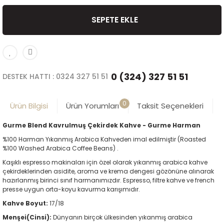
SEPETE EKLE
0 (324) 327 51 51
DESTEK HATTI : 0324 327 51 51
0
Ürün Bilgisi
Ürün Yorumları
Taksit Seçenekleri
Gurme Blend Kavrulmuş Çekirdek Kahve - Gurme Harman
%100 Harman Yıkanmış Arabica Kahveden imal edilmiştir (Roasted
%100 Washed Arabica Coffee Beans) .
Kaşıklı espresso makinaları için özel olarak yıkanmış arabica kahve
çekirdeklerinden asidite, aroma ve krema dengesi gözönüne alınarak
hazırlanmış birinci sınıf harmanımızdır. Espresso, filtre kahve ve french
presse uygun orta-koyu kavurma karışımıdır.
Kahve Boyut:
17/18
Menşei(Cinsi):
Dünyanın birçok ülkesinden yıkanmış arabica