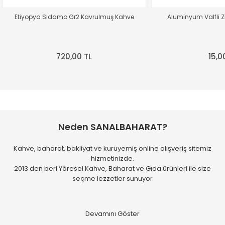
paketleme özenli..
Etiyopya Sidamo Gr2 Kavrulmuş Kahve
Aluminyum Valfli Z
M... T... | 31/07/2026
Kaliteli hızlı ve temiz
720,00 TL
15,0
M... D... | 28/07/2026
Hızlı kargolama. Paketleme de
gayet güzel.
E... C... | 25/07/2026
Neden SANALBAHARAT?
Uygun fiyata alabileceğiniz
Kahve, baharat, bakliyat ve kuruyemiş online alışveriş sitemiz
daha iyi bir yer yok,
hizmetinizde.
bulamazsınız
2013 den beri Yöresel Kahve, Baharat ve Gıda ürünleri ile size
seçme lezzetler sunuyor
R... Z... | 24/07/2026
Hiçbir sorun yaşamadan
ürünlerimize ulaştık.
Hassasiyetiniz için teşekkürler :-)