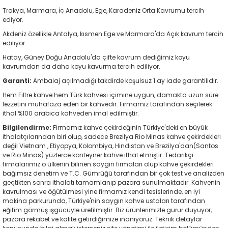
Trakya, Marmara, İç Anadolu, Ege, Karadeniz Orta Kavrumu tercih
ediyor.
Akdeniz özellikle Antalya, kısmen Ege ve Marmara'da Açık kavrum tercih
ediliyor.
Hatay, Güney Doğu Anadolu'da çifte kavrum dediğimiz koyu
kavrumdan da daha koyu kavurma tercih ediliyor.
Garanti:
Ambalaj açılmadığı takdirde koşulsuz 1 ay iade garantilidir.
Hem Filtre kahve hem Türk kahvesi içimine uygun, damakta uzun süre
lezzetini muhafaza eden bir kahvedir. Firmamız tarafından seçilerek
ithal %100 arabica kahveden imal edilmiştir.
Bilgilendirme:
Firmamız kahve çekirdeğinin Türkiye'deki en büyük
ithalatçılarından biri olup, sadece Brezilya Rio Minas kahve çekirdekleri
değil Vietnam , Etiyopya, Kolombiya, Hindistan ve Brezilya'dan(Santos
ve Rio Minas) yüzlerce konteyner kahve ithal etmiştir. Tedarikçi
firmalarımız o ülkenin bilinen saygın firmaları olup kahve çekirdekleri
bağımsız denetim ve T.C. Gümrüğü tarafından bir çok test ve analizden
geçtikten sonra ithalatı tamamlanıp pazara sunulmaktadır. Kahvenin
kavrulması ve öğütülmesi yine firmamız kendi tesislerinde, en iyi
makina parkurunda, Türkiye'nin saygın kahve ustaları tarafından
eğitim görmüş işgücüyle üretilmiştir. Biz ürünlerimizle gurur duyuyor,
pazara rekabet ve kalite getirdiğimize inanıyoruz. Teknik detaylar