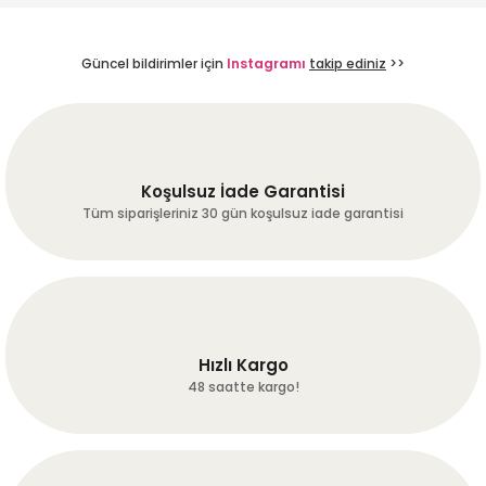
A... A... | 24/07/2026
Güncel bildirimler için
Instagramı
takip ediniz
>>
Dengeli ve tam gövdeli
fırat ERGÜN | 24/07/2026
harika kaveler hakketen 1gün
Koşulsuz İade Garantisi
önceden günübde kavurup
Tüm siparişleriniz 30 gün koşulsuz iade garantisi
çekip göndermişler harika
çekirdekler umarum bu çizgi
bozulmaz hayırlı işler!
Mükemmel!!!
k... c... | 21/07/2026
Hızlı Kargo
Deneyimini Paylaş
Diğer yorumları göster
48 saatte kargo!