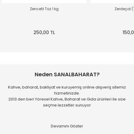
Zencefil Toz 1 kg
Zerdeçal (
Hiçbir sorun yaşamadan
ürünlerimize ulaştık.
Hassasiyetiniz için teşekkürler :-)
250,00 TL
150,0
A... A... | 24/07/2026
Dengeli ve tam gövdeli
fırat ERGÜN | 24/07/2026
Neden SANALBAHARAT?
harika kaveler hakketen 1gün
önceden günübde kavurup
çekip göndermişler harika
Kahve, baharat, bakliyat ve kuruyemiş online alışveriş sitemiz
çekirdekler umarum bu çizgi
hizmetinizde.
bozulmaz hayırlı işler!
2013 den beri Yöresel Kahve, Baharat ve Gıda ürünleri ile size
Mükemmel!!!
seçme lezzetler sunuyor
k... c... | 21/07/2026
temin ve tedarikte sorun
yaşamadım.