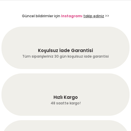
B... T... | 20/07/2026
Güncel bildirimler için
Instagramı
takip ediniz
>>
Hızlı ve kaliteli gönderi. Sosyal
medyada fb ve insta da biraz
reklam yapın. İstanbula geldim
sizi, adınızı bilen yok ,
kahvemden içince hemen adres
soruyorlar.
Koşulsuz İade Garantisi
Tüm siparişleriniz 30 gün koşulsuz iade garantisi
A... I... | 19/07/2026
Site kullanımı gayet kullanışlı
kahveler kaliteli firmanın
oluşturmuş olduğu sistem çok
iyi çalışıyor kargo çok hızlı en
azından herkesin bir kere
Hızlı Kargo
denemesini tavsiye ederim…
48 saatte kargo!
Erkan Alkan | 16/07/2026
Deneyimini Paylaş
Diğer yorumları göster