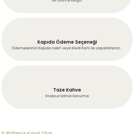
48 saatte kargo!
ülkü yılmaz | 17/06/2026 | Öğütülmüş Açık Kavrum - 250 Gr
Erkan Alkan | 16/07/2026
Paketlenmesi
Deneyimini Paylaş
Diğer yorumları göster
Küçük gramajlarda olması kahveyi daha taze tutuyor tadı ve
kokusunu çok seviyorum
Kapıda Ödeme Seçeneği
ülkü yılmaz | 17/06/2026 | Öğütülmüş Açık Kavrum - 4 x 250 Gr (1
Ödemelerinizi Kapıda nakit veya Kredi Kartı ile yapabilirsiniz...
Kg)
Kokusu çok güzel
Tüm şirket çalışanları olarak bu kahveyi kendimize özel alıyoruz. Bir
daha başka bir Türk kahvesi içemeyeceksiniz
Taze Kahve
ülkü yılmaz | 17/06/2026 | Öğütülmüş Açık Kavrum - 1 Kilogram
Stoksuz kahve kavurma
Yorum Yaz
Diğer yorumları göster
E-Bülten'e Kayıt Olun