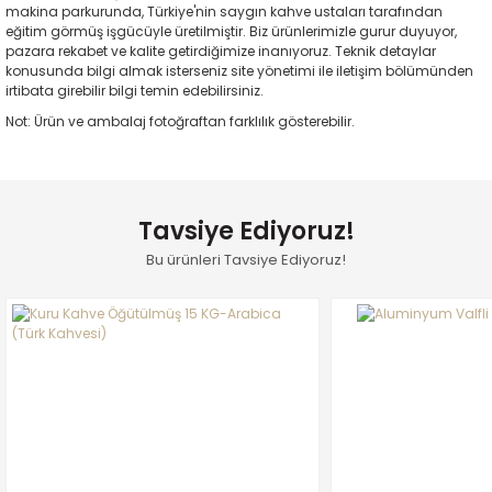
makina parkurunda, Türkiye'nin saygın kahve ustaları tarafından
eğitim görmüş işgücüyle üretilmiştir. Biz ürünlerimizle gurur duyuyor,
pazara rekabet ve kalite getirdiğimize inanıyoruz. Teknik detaylar
konusunda bilgi almak isterseniz site yönetimi ile iletişim bölümünden
irtibata girebilir bilgi temin edebilirsiniz.
Not: Ürün ve ambalaj fotoğraftan farklılık gösterebilir.
Bu ürünün fiyat bilgisi, resim, ürün açıklamalarında ve diğer
Kargo her zaman gayet hızlı ve
konularda yetersiz gördüğünüz noktaları öneri formunu
paketleme özenli..
Tavsiye Ediyoruz!
kullanarak tarafımıza iletebilirsiniz.
M... T... | 31/07/2026
Görüş ve önerileriniz için teşekkür ederiz.
Bu ürünleri Tavsiye Ediyoruz!
Taze ve gerçek kahve
Kaliteli hızlı ve temiz
Acılığı yok, uzun ömürlü kahvelerden kesinlikle çok farklı.
Ürün resmi kalitesiz, bozuk veya görüntülenemiyor.
Yaptığımda Türk kahvesi içtiğimi anlıyorum. Elinize sağlık kavrum
Ürün açıklamasında eksik bilgiler bulunuyor.
M... D... | 28/07/2026
yapanlar..
Ürün bilgilerinde hatalar bulunuyor.
Öznur Gökhan | 29/07/2026 | Öğütülmüş Orta Kavrum - 250 Gr
Hızlı kargolama. Paketleme de
Ürün fiyatı diğer sitelerden daha pahalı.
gayet güzel.
Bu ürüne benzer farklı alternatifler olmalı.
Artık bütün kahvelerimizi burdan
E... C... | 25/07/2026
alıyoruz.