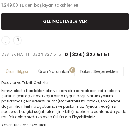
1.249,00 TL den başlayan taksitlerle!!
GELİNCE HABER VER
0 (324) 327 51 51
DESTEK HATTI : 0324 327 51 51
0
Ürün Bilgisi
Ürün Yorumları
Taksit Seçenekleri
Detaylar ve Teknik Özellikler
Kırmızı plastik bardakları atın ve cam bira bardaklarını rafa kaldırın —
çünkü hiçbiri açık hava koşullarına uygun değil. Vakum yalıtımlı
paslanmaz çelik Adventure Pint (Maceraperest Bardak), son derece
dayanıklıdır; kırılmaz, çatlamaz ve paslanmaz. Ayrıca içeceğinizi
saatlerce buz gibi soğuk tutar. İşiniz bittiğinde kamp çantanızda ya da
mutfak dolabınızda kolayca üst üste istifleyebilirsiniz.
Adventure Serisi Özellikleri: