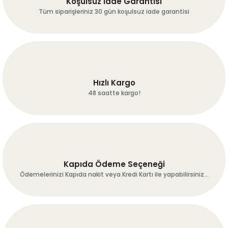
Koşulsuz İade Garantisi
Hiçbir sorun yaşamadan
ürünlerimize ulaştık.
Tüm siparişleriniz 30 gün koşulsuz iade garantisi
Hassasiyetiniz için teşekkürler :-)
A... A... | 24/07/2026
Dengeli ve tam gövdeli
fırat ERGÜN | 24/07/2026
Hızlı Kargo
48 saatte kargo!
harika kaveler hakketen 1gün
önceden günübde kavurup
çekip göndermişler harika
çekirdekler umarum bu çizgi
bozulmaz hayırlı işler!
Mükemmel!!!
Kapıda Ödeme Seçeneği
k... c... | 21/07/2026
Ödemelerinizi Kapıda nakit veya Kredi Kartı ile yapabilirsiniz...
temin ve tedarikte sorun
yaşamadım.
B... T... | 20/07/2026