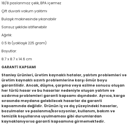
18/8 paslanmaz çelik, BPA içermez
Çift duvarlı vakum yalıtımı
Bulaşık makinesinde yıkanabilir
Sonsuz şekilde istiflenebilir
Ağırlık:
0.5 lb (yaklaşık 225 gram)
Boyutlar:
8.7 x 8.7 x 14.6 cm
GARANTİ KAPSAMI
Stanley ürünleri, üretim kaynaklı hatalar, yalıtım problemleri ve
üretim kaynaklı sızıntı problemlerine karşı ömür boyu
garantilidir. Ancak, düşme, çarpma veya ezilme sonucu oluşan
her türlü hasar ve bu hasarlar nedeniyle oluşan yalıtım ve
sızdırma problemleri garanti kapsamı dışındadır. Ayrıca, kargo
sırasında meydana gelebilecek hasarlar da garanti
kapsamında değildir. Ürünün iç ve dış yüzeyindeki hasarlar,
bozulmalar ve paslanma/korozyonlar, kullanım, bakım ve
temizlik koşullarına uyulmaması gibi durumlardan
kaynaklanıyorsa garanti kapsamına girmemektedir.