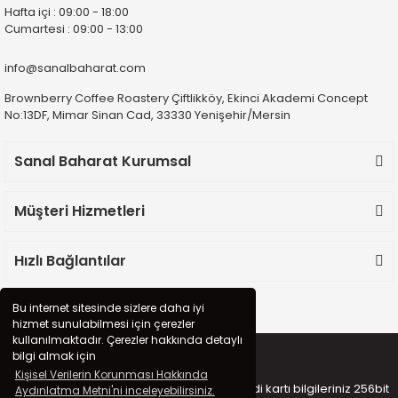
Hafta içi : 09:00 - 18:00
Cumartesi : 09:00 - 13:00
info@sanalbaharat.com
Brownberry Coffee Roastery Çiftlikköy, Ekinci Akademi Concept
No:13DF, Mimar Sinan Cad, 33330 Yenişehir/Mersin
Sanal Baharat Kurumsal
Müşteri Hizmetleri
Hızlı Bağlantılar
Bu internet sitesinde sizlere daha iyi
hizmet sunulabilmesi için çerezler
kullanılmaktadır. Çerezler hakkında detaylı
bilgi almak için
Kişisel Verilerin Korunması Hakkında
Copyright 2020 © sanalbaharat.com - Kredi kartı bilgileriniz 256bit
Aydınlatma Metni'ni inceleyebilirsiniz.