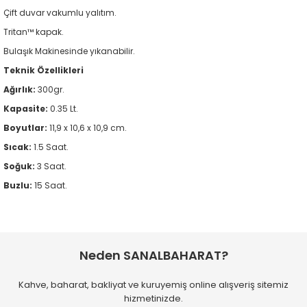
Çift duvar vakumlu yalıtım.
Tritan™ kapak.
Bulaşık Makinesinde yıkanabilir.
Teknik Özellikleri
Ağırlık:
300gr.
Kapasite:
0.35 Lt.
Boyutlar:
11,9 x 10,6 x 10,9 cm.
Sıcak:
1.5 Saat.
Soğuk:
3 Saat.
Buzlu:
15 Saat.
Bu ürünün fiyat bilgisi, resim, ürün açıklamalarında ve diğer
Kargo her zaman gayet hızlı ve
konularda yetersiz gördüğünüz noktaları öneri formunu
paketleme özenli..
Bu ürüne ilk yorumu siz yapın!
kullanarak tarafımıza iletebilirsiniz.
Neden SANALBAHARAT?
M... T... | 31/07/2026
Görüş ve önerileriniz için teşekkür ederiz.
Kahve, baharat, bakliyat ve kuruyemiş online alışveriş sitemiz
Yorum Yaz
Kaliteli hızlı ve temiz
hizmetinizde.
Ürün resmi kalitesiz, bozuk veya görüntülenemiyor.