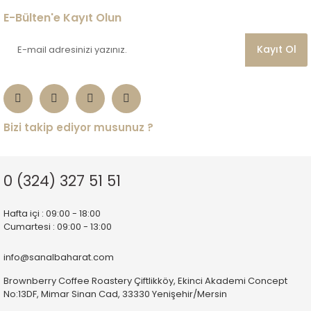
A... I... | 19/07/2026
E-Bülten'e Kayıt Olun
Site kullanımı gayet kullanışlı
Kayıt Ol
kahveler kaliteli firmanın
oluşturmuş olduğu sistem çok
iyi çalışıyor kargo çok hızlı en
azından herkesin bir kere
denemesini tavsiye ederim…
Bizi takip ediyor musunuz ?
Erkan Alkan | 16/07/2026
Deneyimini Paylaş
Diğer yorumları göster
0 (324) 327 51 51
Hafta içi : 09:00 - 18:00
Cumartesi : 09:00 - 13:00
info@sanalbaharat.com
Brownberry Coffee Roastery Çiftlikköy, Ekinci Akademi Concept
No:13DF, Mimar Sinan Cad, 33330 Yenişehir/Mersin