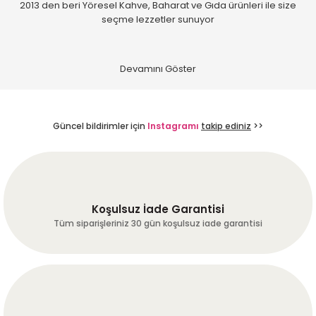
2013 den beri Yöresel Kahve, Baharat ve Gıda ürünleri ile size
Ürün açıklamasında eksik bilgiler bulunuyor.
M... D... | 28/07/2026
seçme lezzetler sunuyor
Ürün bilgilerinde hatalar bulunuyor.
Hızlı kargolama. Paketleme de
Ürün fiyatı diğer sitelerden daha pahalı.
gayet güzel.
Bu ürüne benzer farklı alternatifler olmalı.
E... C... | 25/07/2026
Uygun fiyata alabileceğiniz
Güncel bildirimler için
Instagramı
takip ediniz
>>
daha iyi bir yer yok,
bulamazsınız
Gönder
R... Z... | 24/07/2026
Koşulsuz İade Garantisi
Hiçbir sorun yaşamadan
ürünlerimize ulaştık.
Tüm siparişleriniz 30 gün koşulsuz iade garantisi
Hassasiyetiniz için teşekkürler :-)
A... A... | 24/07/2026
Dengeli ve tam gövdeli