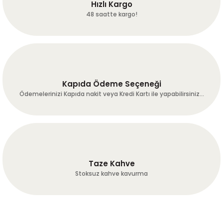
fırat ERGÜN | 24/07/2026
Hızlı Kargo
48 saatte kargo!
harika kaveler hakketen 1gün
önceden günübde kavurup
çekip göndermişler harika
çekirdekler umarum bu çizgi
bozulmaz hayırlı işler!
Mükemmel!!!
Kapıda Ödeme Seçeneği
k... c... | 21/07/2026
Ödemelerinizi Kapıda nakit veya Kredi Kartı ile yapabilirsiniz...
temin ve tedarikte sorun
yaşamadım.
B... T... | 20/07/2026
Taze Kahve
Hızlı ve kaliteli gönderi. Sosyal
Stoksuz kahve kavurma
medyada fb ve insta da biraz
reklam yapın. İstanbula geldim
sizi, adınızı bilen yok ,
kahvemden içince hemen adres
soruyorlar.