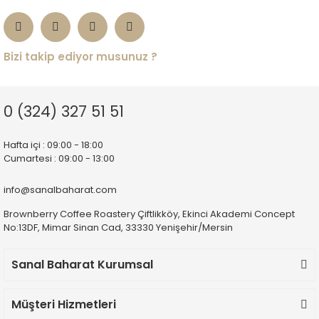
iyi çalışıyor kargo çok hızlı en
azından herkesin bir kere
denemesini tavsiye ederim…
Bizi takip ediyor musunuz ?
Erkan Alkan | 16/07/2026
Deneyimini Paylaş
Diğer yorumları göster
0 (324) 327 51 51
Hafta içi : 09:00 - 18:00
Cumartesi : 09:00 - 13:00
info@sanalbaharat.com
Brownberry Coffee Roastery Çiftlikköy, Ekinci Akademi Concept
No:13DF, Mimar Sinan Cad, 33330 Yenişehir/Mersin
Sanal Baharat Kurumsal
Müşteri Hizmetleri