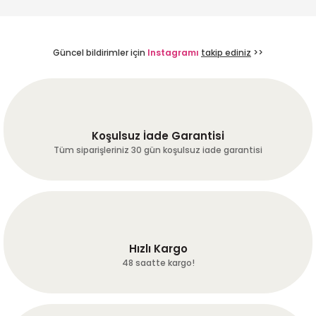
E... C... | 25/07/2026
Uygun fiyata alabileceğiniz
Güncel bildirimler için
Instagramı
takip ediniz
>>
daha iyi bir yer yok,
bulamazsınız
Gönder
R... Z... | 24/07/2026
Koşulsuz İade Garantisi
Hiçbir sorun yaşamadan
ürünlerimize ulaştık.
Tüm siparişleriniz 30 gün koşulsuz iade garantisi
Hassasiyetiniz için teşekkürler :-)
A... A... | 24/07/2026
Dengeli ve tam gövdeli
fırat ERGÜN | 24/07/2026
Hızlı Kargo
48 saatte kargo!
harika kaveler hakketen 1gün
önceden günübde kavurup
çekip göndermişler harika