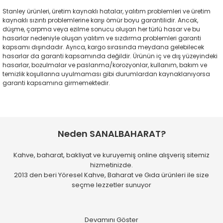
Stanley ürünleri, üretim kaynaklı hatalar, yalıtım problemleri ve üretim
kaynaklı sızıntı problemlerine karşı ömür boyu garantilidir. Ancak,
düşme, çarpma veya ezilme sonucu oluşan her türlü hasar ve bu
hasarlar nedeniyle oluşan yalıtım ve sızdırma problemleri garanti
kapsamı dışındadır. Ayrıca, kargo sırasında meydana gelebilecek
hasarlar da garanti kapsamında değildir. Ürünün iç ve dış yüzeyindeki
hasarlar, bozulmalar ve paslanma/korozyonlar, kullanım, bakım ve
temizlik koşullarına uyulmaması gibi durumlardan kaynaklanıyorsa
garanti kapsamına girmemektedir.
Bu ürünün fiyat bilgisi, resim, ürün açıklamalarında ve diğer
Kargo her zaman gayet hızlı ve
konularda yetersiz gördüğünüz noktaları öneri formunu
paketleme özenli..
Bu ürüne ilk yorumu siz yapın!
kullanarak tarafımıza iletebilirsiniz.
Neden SANALBAHARAT?
M... T... | 31/07/2026
Görüş ve önerileriniz için teşekkür ederiz.
Kahve, baharat, bakliyat ve kuruyemiş online alışveriş sitemiz
Yorum Yaz
Kaliteli hızlı ve temiz
hizmetinizde.
Ürün resmi kalitesiz, bozuk veya görüntülenemiyor.
2013 den beri Yöresel Kahve, Baharat ve Gıda ürünleri ile size
Ürün açıklamasında eksik bilgiler bulunuyor.
M... D... | 28/07/2026
seçme lezzetler sunuyor
Ürün bilgilerinde hatalar bulunuyor.
Hızlı kargolama. Paketleme de
Ürün fiyatı diğer sitelerden daha pahalı.
gayet güzel.
Bu ürüne benzer farklı alternatifler olmalı.