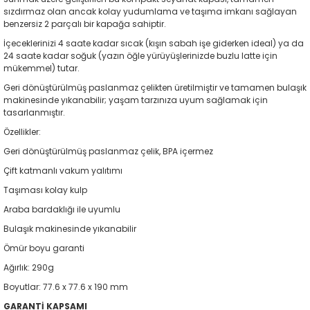
sızdırmaz olan ancak kolay yudumlama ve taşıma imkanı sağlayan
benzersiz 2 parçalı bir kapağa sahiptir.
İçeceklerinizi 4 saate kadar sıcak (kışın sabah işe giderken ideal) ya da
24 saate kadar soğuk (yazın öğle yürüyüşlerinizde buzlu latte için
mükemmel) tutar.
Geri dönüştürülmüş paslanmaz çelikten üretilmiştir ve tamamen bulaşık
makinesinde yıkanabilir; yaşam tarzınıza uyum sağlamak için
tasarlanmıştır.
Özellikler:
Geri dönüştürülmüş paslanmaz çelik, BPA içermez
Çift katmanlı vakum yalıtımı
Taşıması kolay kulp
Araba bardaklığı ile uyumlu
Bulaşık makinesinde yıkanabilir
Ömür boyu garanti
Ağırlık: 290g
Boyutlar: 77.6 x 77.6 x 190 mm
GARANTİ KAPSAMI