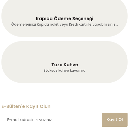
çekirdekler umarum bu çizgi
bozulmaz hayırlı işler!
Mükemmel!!!
Kapıda Ödeme Seçeneği
k... c... | 21/07/2026
Ödemelerinizi Kapıda nakit veya Kredi Kartı ile yapabilirsiniz...
temin ve tedarikte sorun
yaşamadım.
B... T... | 20/07/2026
Taze Kahve
Hızlı ve kaliteli gönderi. Sosyal
Stoksuz kahve kavurma
medyada fb ve insta da biraz
reklam yapın. İstanbula geldim
sizi, adınızı bilen yok ,
kahvemden içince hemen adres
soruyorlar.
A... I... | 19/07/2026
E-Bülten'e Kayıt Olun
Site kullanımı gayet kullanışlı
Kayıt Ol
kahveler kaliteli firmanın
oluşturmuş olduğu sistem çok