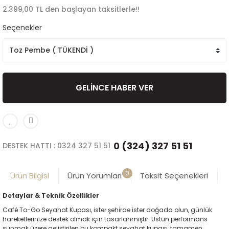
2.399,00 TL den başlayan taksitlerle!!
Seçenekler
GELİNCE HABER VER
0 (324) 327 51 51
DESTEK HATTI : 0324 327 51 51
0
Ürün Bilgisi
Ürün Yorumları
Taksit Seçenekleri
Detaylar & Teknik Özellikler
Café To-Go Seyahat Kupası, ister şehirde ister doğada olun, günlük
hareketlerinize destek olmak için tasarlanmıştır. Üstün performans
sunmak üzere geliştirilen bu kompakt seyahat kupası, tamamen