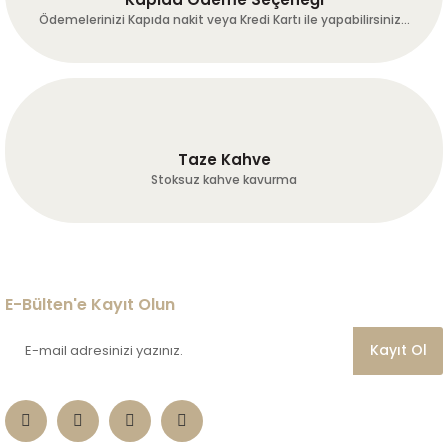
k... c... | 21/07/2026
Ödemelerinizi Kapıda nakit veya Kredi Kartı ile yapabilirsiniz...
temin ve tedarikte sorun
yaşamadım.
B... T... | 20/07/2026
Taze Kahve
Hızlı ve kaliteli gönderi. Sosyal
Stoksuz kahve kavurma
medyada fb ve insta da biraz
reklam yapın. İstanbula geldim
sizi, adınızı bilen yok ,
kahvemden içince hemen adres
soruyorlar.
A... I... | 19/07/2026
E-Bülten'e Kayıt Olun
Site kullanımı gayet kullanışlı
Kayıt Ol
kahveler kaliteli firmanın
oluşturmuş olduğu sistem çok
iyi çalışıyor kargo çok hızlı en
azından herkesin bir kere
denemesini tavsiye ederim…