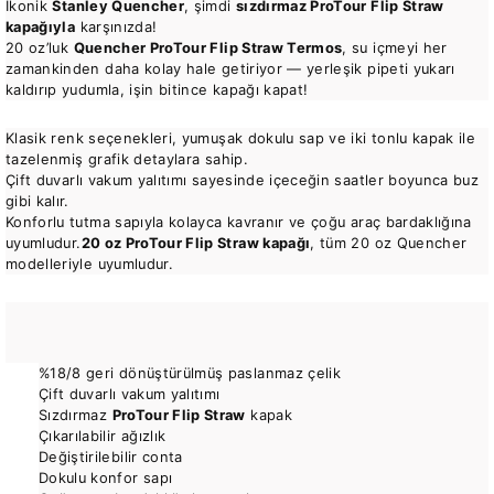
İkonik
Stanley Quencher
, şimdi
sızdırmaz ProTour Flip Straw
kapağıyla
karşınızda!
20 oz’luk
Quencher ProTour Flip Straw Termos
, su içmeyi her
zamankinden daha kolay hale getiriyor — yerleşik pipeti yukarı
kaldırıp yudumla, işin bitince kapağı kapat!
Klasik renk seçenekleri, yumuşak dokulu sap ve iki tonlu kapak ile
tazelenmiş grafik detaylara sahip.
Çift duvarlı vakum yalıtımı sayesinde içeceğin saatler boyunca buz
gibi kalır.
Konforlu tutma sapıyla kolayca kavranır ve çoğu araç bardaklığına
uyumludur.
20 oz ProTour Flip Straw kapağı
, tüm 20 oz Quencher
modelleriyle uyumludur.
%18/8 geri dönüştürülmüş paslanmaz çelik
Çift duvarlı vakum yalıtımı
Sızdırmaz
ProTour Flip Straw
kapak
Çıkarılabilir ağızlık
Değiştirilebilir conta
Dokulu konfor sapı