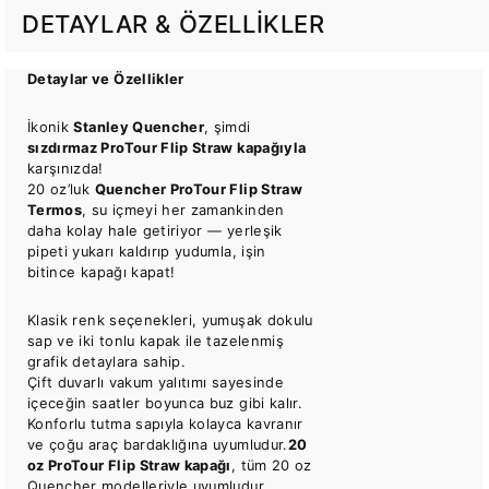
DETAYLAR & ÖZELLIKLER
Detaylar ve Özellikler
İkonik
Stanley Quencher
, şimdi
sızdırmaz ProTour Flip Straw kapağıyla
karşınızda!
20 oz’luk
Quencher ProTour Flip Straw
Termos
, su içmeyi her zamankinden
daha kolay hale getiriyor — yerleşik
pipeti yukarı kaldırıp yudumla, işin
bitince kapağı kapat!
Klasik renk seçenekleri, yumuşak dokulu
sap ve iki tonlu kapak ile tazelenmiş
grafik detaylara sahip.
Çift duvarlı vakum yalıtımı sayesinde
içeceğin saatler boyunca buz gibi kalır.
Konforlu tutma sapıyla kolayca kavranır
ve çoğu araç bardaklığına uyumludur.
20
oz ProTour Flip Straw kapağı
, tüm 20 oz
Quencher modelleriyle uyumludur.