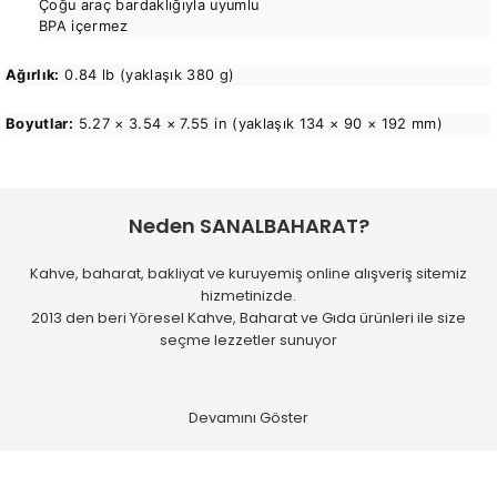
Çoğu araç bardaklığıyla uyumlu
BPA içermez
Ağırlık:
0.84 lb (yaklaşık 380 g)
Boyutlar:
5.27 × 3.54 × 7.55 in (yaklaşık 134 × 90 × 192 mm)
Bu ürünün fiyat bilgisi, resim, ürün açıklamalarında ve diğer
Kargo her zaman gayet hızlı ve
konularda yetersiz gördüğünüz noktaları öneri formunu
paketleme özenli..
Bu ürüne ilk yorumu siz yapın!
kullanarak tarafımıza iletebilirsiniz.
Neden SANALBAHARAT?
M... T... | 31/07/2026
Görüş ve önerileriniz için teşekkür ederiz.
Kahve, baharat, bakliyat ve kuruyemiş online alışveriş sitemiz
Yorum Yaz
Kaliteli hızlı ve temiz
hizmetinizde.
Ürün resmi kalitesiz, bozuk veya görüntülenemiyor.
2013 den beri Yöresel Kahve, Baharat ve Gıda ürünleri ile size
Ürün açıklamasında eksik bilgiler bulunuyor.
M... D... | 28/07/2026
seçme lezzetler sunuyor
Ürün bilgilerinde hatalar bulunuyor.
Hızlı kargolama. Paketleme de
Ürün fiyatı diğer sitelerden daha pahalı.
gayet güzel.
Bu ürüne benzer farklı alternatifler olmalı.
E... C... | 25/07/2026