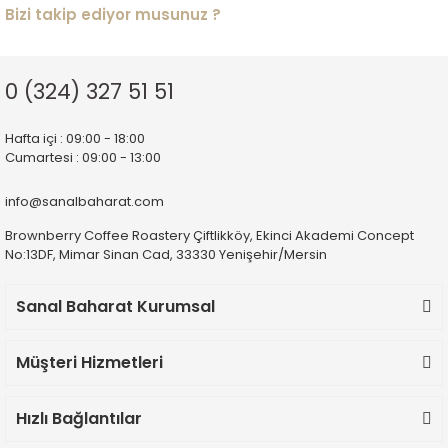
Bizi takip ediyor musunuz ?
Erkan Alkan | 16/07/2026
Deneyimini Paylaş
Diğer yorumları göster
0 (324) 327 51 51
Hafta içi : 09:00 - 18:00
Cumartesi : 09:00 - 13:00
info@sanalbaharat.com
Brownberry Coffee Roastery Çiftlikköy, Ekinci Akademi Concept
No:13DF, Mimar Sinan Cad, 33330 Yenişehir/Mersin
Sanal Baharat Kurumsal
Müşteri Hizmetleri
Hızlı Bağlantılar