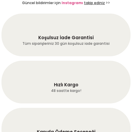
Uygun fiyata alabileceğiniz
Güncel bildirimler için
Instagramı
takip ediniz
>>
daha iyi bir yer yok,
bulamazsınız
Gönder
R... Z... | 24/07/2026
Koşulsuz İade Garantisi
Hiçbir sorun yaşamadan
ürünlerimize ulaştık.
Tüm siparişleriniz 30 gün koşulsuz iade garantisi
Hassasiyetiniz için teşekkürler :-)
A... A... | 24/07/2026
Dengeli ve tam gövdeli
fırat ERGÜN | 24/07/2026
Hızlı Kargo
48 saatte kargo!
harika kaveler hakketen 1gün
önceden günübde kavurup
çekip göndermişler harika
çekirdekler umarum bu çizgi
bozulmaz hayırlı işler!
Mükemmel!!!
Kapıda Ödeme Seçeneği