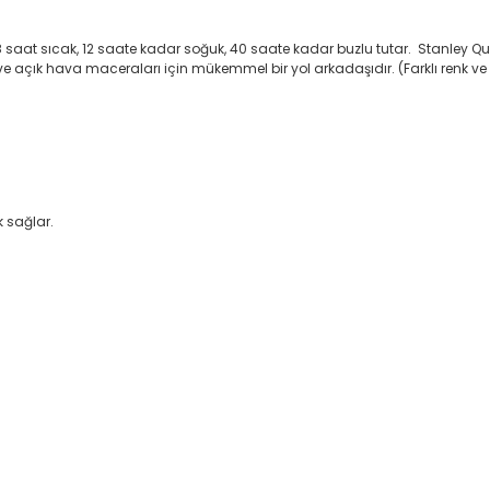
 8 saat sıcak, 12 saate kadar soğuk, 40 saate kadar buzlu tutar.
Stanley Qu
 ve açık hava maceraları için mükemmel bir yol arkadaşıdır. (Farklı renk v
k sağlar.