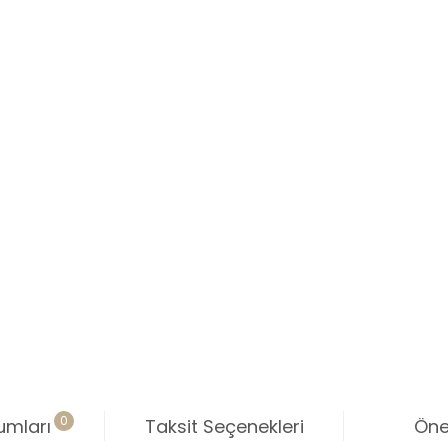
0
umları
Taksit Seçenekleri
Öner