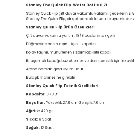
Stanley The Quick Flip
Water Bottle 0,7L
Stanley Quick Flip çift duvar vakumlu yalıtımı içeceklerinizi
Stanley The Quick Flip, bir çok bardak tutucu ile uyumludur
Stanley Quick Flip Ürün Özellikleri
Çift duvar vakumlu yalıtım, 18/8 paslanmaz çelik
Düğmesine basın açın - için - kapatın
Kolay taşınır, mühürlenen sızdırmaz kilitli kapak
İki aşamalı kapağı, buz eklemek ve derin temizlik için kolaylı
Araba bardaklığına uyumludur
Bulaşık makinesine girebilir
Stanley Quick Flip Teknik Özellikleri
Kapasite:
0,70 Lt
Boyutlar:
Yükseklik.27.6 cm Genişlik:7.6 cm
Ağırlık:
420 gr
Sıcak
: 8 Saat
Soğuk:
12 Saat