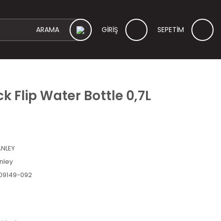
GİRİŞ
SEPETİM
k Flip Water Bottle 0,7L
NLEY
nley
09149-092