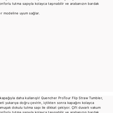
Konforlu tutma sapıyla kolayca taşınabilir ve arabanızın bardak
er modeline uyum sağlar.
kapağıyla daha kullanışlı! Quencher ProTour Flip Straw Tumbler,
eti yukarıya doğru çevirin, içtikten sonra kapağını kolayca
yumuşak dokulu tutma sapı ile dikkat çekiyor. Çift duvarlı vakum
Konforlu tutma sapıyla kolayca taşınabilir ve arabanızın bardak