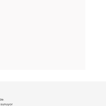
 tarafımıza iletebilirsiniz.
de.
r sunuyor