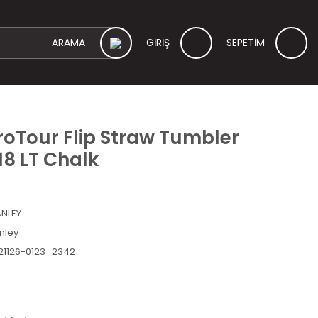
GİRİŞ
SEPETİM
oTour Flip Straw Tumbler
,18 LT Chalk
NLEY
nley
21126-0123_2342