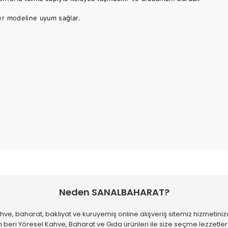
er modeline uyum sağlar.
 diğer konularda yetersiz gördüğünüz noktaları öneri formunu kullanarak
Bu ürüne ilk yorumu siz yapın!
Neden SANALBAHARAT?
hve, baharat, bakliyat ve kuruyemiş online alışveriş sitemiz hizmetiniz
Yorum Yaz
 beri Yöresel Kahve, Baharat ve Gıda ürünleri ile size seçme lezzetle