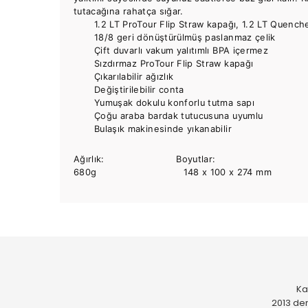
tutacağına rahatça sığar.
1.2 LT ProTour Flip Straw kapağı, 1.2 LT Quench
18/8 geri dönüştürülmüş paslanmaz çelik
Çift duvarlı vakum yalıtımlı BPA içermez
Sızdırmaz ProTour Flip Straw kapağı
Çıkarılabilir ağızlık
Değiştirilebilir conta
Yumuşak dokulu konforlu tutma sapı
Çoğu araba bardak tutucusuna uyumlu
Bulaşık makinesinde yıkanabilir
Ağırlık: Boyutlar:
680g 148 x 100 x 274 mm
Bu ürünün fiyat bilgisi, resim, ürün açıklamalarında ve
Kargo her zaman gayet hızlı ve paketleme özenli..
Görüş ve önerileriniz için teşekkür ederiz.
M... T... | 31/07/2026
Ürün resmi kalitesiz, bozuk veya görüntülenemiyor.
Ka
Kaliteli hızlı ve temiz
Ürün açıklamasında eksik bilgiler bulunuyor.
2013 den