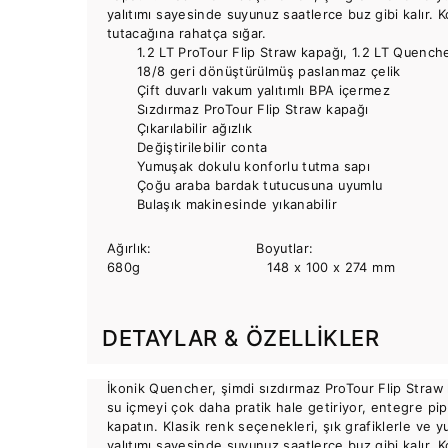
yalıtımı sayesinde suyunuz saatlerce buz gibi kalır. 
tutacağına rahatça sığar.
1.2 LT ProTour Flip Straw kapağı, 1.2 LT Quench
18/8 geri dönüştürülmüş paslanmaz çelik
Çift duvarlı vakum yalıtımlı BPA içermez
Sızdırmaz ProTour Flip Straw kapağı
Çıkarılabilir ağızlık
Değiştirilebilir conta
Yumuşak dokulu konforlu tutma sapı
Çoğu araba bardak tutucusuna uyumlu
Bulaşık makinesinde yıkanabilir
Ağırlık: Boyutlar:
680g 148 x 100 x 274 mm
DETAYLAR & ÖZELLIKLER
İkonik Quencher, şimdi sızdırmaz ProTour Flip Straw 
su içmeyi çok daha pratik hale getiriyor, entegre pip
kapatın. Klasik renk seçenekleri, şık grafiklerle ve 
yalıtımı sayesinde suyunuz saatlerce buz gibi kalır. 