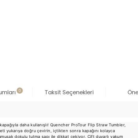
0
umları
Taksit Seçenekleri
Öner
kapağıyla daha kullanışlı! Quencher ProTour Flip Straw Tumbler,
eti yukarıya doğru çevirin, içtikten sonra kapağını kolayca
yumuşak dokulu tutma sapı ile dikkat çekiyor. Çift duvarlı vakum