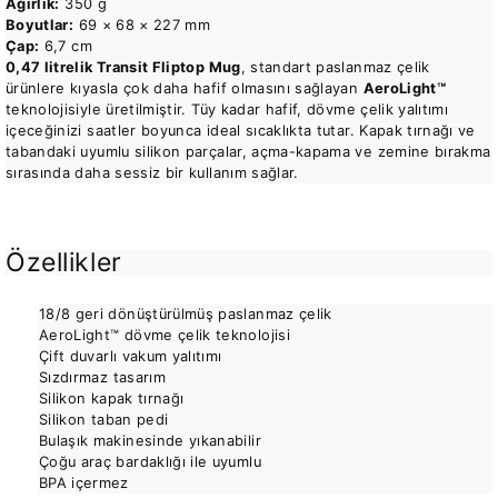
Ağırlık:
350 g
Boyutlar:
69 × 68 × 227 mm
Çap:
6,7 cm
0,47 litrelik Transit Fliptop Mug
, standart paslanmaz çelik
ürünlere kıyasla çok daha hafif olmasını sağlayan
AeroLight™
teknolojisiyle üretilmiştir. Tüy kadar hafif, dövme çelik yalıtımı
içeceğinizi saatler boyunca ideal sıcaklıkta tutar. Kapak tırnağı ve
tabandaki uyumlu silikon parçalar, açma-kapama ve zemine bırakma
sırasında daha sessiz bir kullanım sağlar.
Özellikler
18/8 geri dönüştürülmüş paslanmaz çelik
AeroLight™ dövme çelik teknolojisi
Çift duvarlı vakum yalıtımı
Sızdırmaz tasarım
Silikon kapak tırnağı
Silikon taban pedi
Bulaşık makinesinde yıkanabilir
Çoğu araç bardaklığı ile uyumlu
BPA içermez