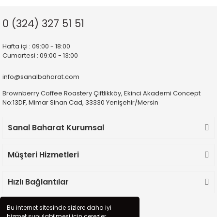
Deneyimini Paylaş
Diğer yorumları göster
0 (324) 327 51 51
Hafta içi : 09:00 - 18:00
Cumartesi : 09:00 - 13:00
info@sanalbaharat.com
Brownberry Coffee Roastery Çiftlikköy, Ekinci Akademi Concept
No:13DF, Mimar Sinan Cad, 33330 Yenişehir/Mersin
Sanal Baharat Kurumsal
Müşteri Hizmetleri
Hızlı Bağlantılar
Bu internet sitesinde sizlere daha iyi
hizmet sunulabilmesi için çerezler