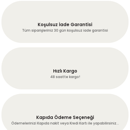
Gönder
R... Z... | 24/07/2026
Koşulsuz İade Garantisi
Hiçbir sorun yaşamadan
ürünlerimize ulaştık.
Tüm siparişleriniz 30 gün koşulsuz iade garantisi
Hassasiyetiniz için teşekkürler :-)
A... A... | 24/07/2026
Dengeli ve tam gövdeli
fırat ERGÜN | 24/07/2026
Hızlı Kargo
48 saatte kargo!
harika kaveler hakketen 1gün
önceden günübde kavurup
çekip göndermişler harika
çekirdekler umarum bu çizgi
bozulmaz hayırlı işler!
Mükemmel!!!
Kapıda Ödeme Seçeneği
k... c... | 21/07/2026
Ödemelerinizi Kapıda nakit veya Kredi Kartı ile yapabilirsiniz...