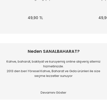
Hiçbir sorun yaşamadan
ürünlerimize ulaştık.
Hassasiyetiniz için teşekkürler :-)
49,90 TL
49,9
A... A... | 24/07/2026
Dengeli ve tam gövdeli
fırat ERGÜN | 24/07/2026
Neden SANALBAHARAT?
harika kaveler hakketen 1gün
önceden günübde kavurup
çekip göndermişler harika
Kahve, baharat, bakliyat ve kuruyemiş online alışveriş sitemiz
çekirdekler umarum bu çizgi
hizmetinizde.
bozulmaz hayırlı işler!
2013 den beri Yöresel Kahve, Baharat ve Gıda ürünleri ile size
Mükemmel!!!
seçme lezzetler sunuyor
k... c... | 21/07/2026
temin ve tedarikte sorun
yaşamadım.
B... T... | 20/07/2026