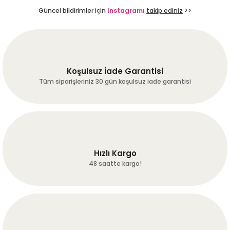
Güncel bildirimler için
Instagramı
takip ediniz
>>
Hızlı ve kaliteli gönderi. Sosyal
medyada fb ve insta da biraz
reklam yapın. İstanbula geldim
sizi, adınızı bilen yok ,
kahvemden içince hemen adres
soruyorlar.
Koşulsuz İade Garantisi
Tüm siparişleriniz 30 gün koşulsuz iade garantisi
A... I... | 19/07/2026
Site kullanımı gayet kullanışlı
kahveler kaliteli firmanın
oluşturmuş olduğu sistem çok
iyi çalışıyor kargo çok hızlı en
azından herkesin bir kere
Hızlı Kargo
denemesini tavsiye ederim…
48 saatte kargo!
Erkan Alkan | 16/07/2026
Deneyimini Paylaş
Diğer yorumları göster