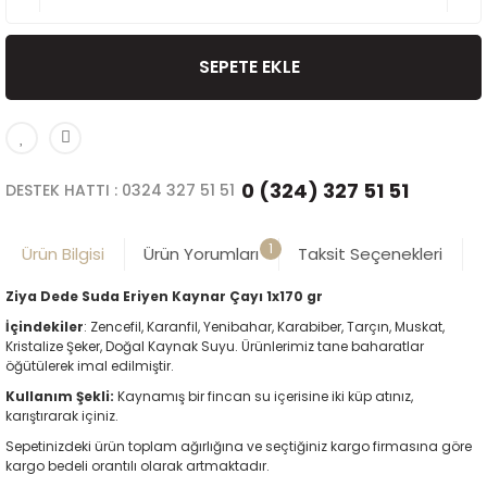
SEPETE EKLE
0 (324) 327 51 51
DESTEK HATTI : 0324 327 51 51
1
Ürün Bilgisi
Ürün Yorumları
Taksit Seçenekleri
Ziya Dede Suda Eriyen Kaynar Çayı 1x170 gr
İçindekiler
: Zencefil, Karanfil, Yenibahar, Karabiber, Tarçın, Muskat,
Kristalize Şeker, Doğal Kaynak Suyu. Ürünlerimiz tane baharatlar
öğütülerek imal edilmiştir.
Kullanım Şekli:
Kaynamış bir fincan su içerisine iki küp atınız,
karıştırarak içiniz.
Sepetinizdeki ürün toplam ağırlığına ve seçtiğiniz kargo firmasına göre
kargo bedeli orantılı olarak artmaktadır.