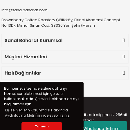
info@sanalbaharat.com
Brownberry Coffee Roastery Çiftlikköy, Ekinci Akademi Concept
No:13DF, Mimar Sinan Cad, 33330 Yenişehir/Mersin
Sanal Baharat Kurumsal
Müşteri Hizmetleri
Hızlı Bağlantılar
Bu internet sitesinde sizlere daha iyi
hizmet sunulabilmesi için çerezler
kullanılmaktadır. Çerezler hakkında detaylı
bilgi almak için
Kişisel Verilerin Korunması Hakkında
Copyright 2020 © sanalbaharat.com - Kredi kartı bilgileriniz 256bit
Aydınlatma Metni'ni inceleyebilirsiniz.
SSL sertifikası ile korunmaktadır.
Tamam
Whatsapp İletişim