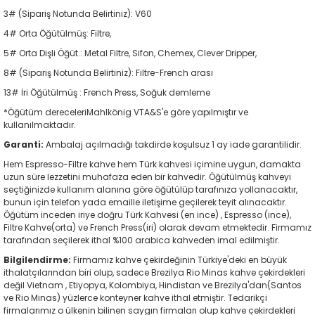
3# (Sipariş Notunda Belirtiniz): V60
4# Orta Öğütülmüş: Filtre,
5# Orta Dişli Öğüt.: Metal Filtre, Sifon, Chemex, Clever Dripper,
8# (Sipariş Notunda Belirtiniz): Filtre-French arası
13# İri Öğütülmüş : French Press, Soğuk demleme
*Öğütüm dereceleriMahlkönig VTA&S'e göre yapılmıştır ve
kullanılmaktadır.
Garanti:
Ambalaj açılmadığı takdirde koşulsuz 1 ay iade garantilidir.
Hem Espresso-Filtre kahve hem Türk kahvesi içimine uygun, damakta
uzun süre lezzetini muhafaza eden bir kahvedir. Öğütülmüş kahveyi
seçtiğinizde kullanım alanına göre öğütülüp tarafınıza yollanacaktır,
bunun için telefon yada emaille iletişime geçilerek teyit alınacaktır.
Öğütüm inceden iriye doğru Türk Kahvesi (en ince) , Espresso (ince),
Filtre Kahve(orta) ve French Press(iri) olarak devam etmektedir. Firmamız
tarafından seçilerek ithal %100 arabica kahveden imal edilmiştir.
Bilgilendirme:
Firmamız kahve çekirdeğinin Türkiye'deki en büyük
ithalatçılarından biri olup, sadece Brezilya Rio Minas kahve çekirdekleri
değil Vietnam , Etiyopya, Kolombiya, Hindistan ve Brezilya'dan(Santos
ve Rio Minas) yüzlerce konteyner kahve ithal etmiştir. Tedarikçi
firmalarımız o ülkenin bilinen saygın firmaları olup kahve çekirdekleri