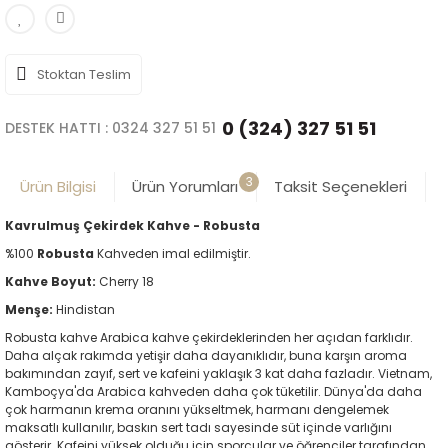
Stoktan Teslim
0 (324) 327 51 51
DESTEK HATTI : 0324 327 51 51
3
Ürün Bilgisi
Ürün Yorumları
Taksit Seçenekleri
Kavrulmuş Çekirdek Kahve - Robusta
%100
Robusta
Kahveden imal edilmiştir.
Kahve Boyut:
Cherry 18
Menşe:
Hindistan
Robusta kahve Arabica kahve çekirdeklerinden her açıdan farklıdır.
Daha alçak rakımda yetişir daha dayanıklıdır, buna karşın aroma
bakımından zayıf, sert ve kafeini yaklaşık 3 kat daha fazladır. Vietnam,
Kamboçya'da Arabica kahveden daha çok tüketilir. Dünya'da daha
çok harmanın krema oranını yükseltmek, harmanı dengelemek
maksatlı kullanılır, baskın sert tadı sayesinde süt içinde varlığını
gösterir. Kafeini yüksek olduğu için sporcular ve öğrenciler tarafından