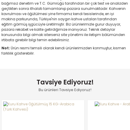
bağımsız denetim ve T.C. Gümrüğü tarafından bir çok test ve analizden
geçtikten sonra ithalatı tamamlanıp pazara sunulmaktadır. Kahvenin
kavrulması ve öğütülmesi yine firmamız kendi tesislerinde, en iyi
makina parkurunda, Türkiye'nin saygın kahve ustaları tarafından
eğitim görmüş işgücüyle üretilmiştir. Biz ürünlerimizle gurur duyuyor,
pazara rekabet ve kalite getirdiğimize inanıyoruz. Teknik detaylar
konusunda bilgi almak isterseniz site yönetimi ile iletişim bölümünden
irtibata girebilir bilgi temin edebilirsiniz.
Not:
Ürün resmi temsili olarak kendi ürünlerimizden konmuştur, kısmen
farklılık gösterebilir.
Bu ürünün fiyat bilgisi, resim, ürün açıklamalarında ve diğer
Kargo her zaman gayet hızlı ve
konularda yetersiz gördüğünüz noktaları öneri formunu
paketleme özenli..
Tavsiye Ediyoruz!
kullanarak tarafımıza iletebilirsiniz.
M... T... | 31/07/2026
Görüş ve önerileriniz için teşekkür ederiz.
Bu ürünleri Tavsiye Ediyoruz!
Blend kahvesi
Kaliteli hızlı ve temiz
Natural/Specialty ürünlerle 4-1 oranında kullanıyorum. Dengeleyici
Ürün resmi kalitesiz, bozuk veya görüntülenemiyor.
kahve olarak 5 yıldız
Ürün açıklamasında eksik bilgiler bulunuyor.
M... D... | 28/07/2026
E... A... | 05/07/2026
Ürün bilgilerinde hatalar bulunuyor.
Hızlı kargolama. Paketleme de
Ürün fiyatı diğer sitelerden daha pahalı.