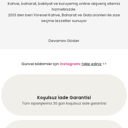
çekip göndermişler harika
Kahve, baharat, bakliyat ve kuruyemiş online alışveriş sitemiz
çekirdekler umarum bu çizgi
hizmetinizde.
bozulmaz hayırlı işler!
2013 den beri Yöresel Kahve, Baharat ve Gıda ürünleri ile size
Mükemmel!!!
seçme lezzetler sunuyor
k... c... | 21/07/2026
temin ve tedarikte sorun
yaşamadım.
B... T... | 20/07/2026
Güncel bildirimler için
Instagramı
takip ediniz
>>
Hızlı ve kaliteli gönderi. Sosyal
medyada fb ve insta da biraz
reklam yapın. İstanbula geldim
sizi, adınızı bilen yok ,
kahvemden içince hemen adres
soruyorlar.
Koşulsuz İade Garantisi
Tüm siparişleriniz 30 gün koşulsuz iade garantisi
A... I... | 19/07/2026
Site kullanımı gayet kullanışlı
kahveler kaliteli firmanın