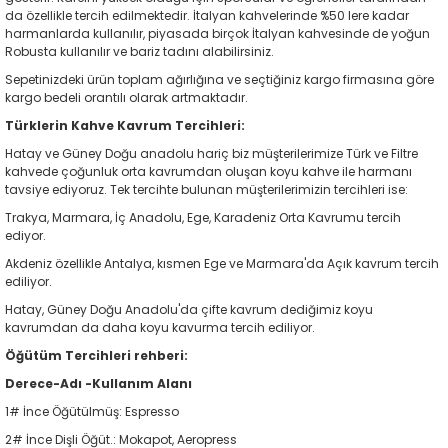
da özellikle tercih edilmektedir. İtalyan kahvelerinde %50 lere kadar
harmanlarda kullanılır, piyasada birçok İtalyan kahvesinde de yoğun
Robusta kullanılır ve bariz tadını alabilirsiniz.
Sepetinizdeki ürün toplam ağırlığına ve seçtiğiniz kargo firmasına göre
kargo bedeli orantılı olarak artmaktadır.
Türklerin Kahve Kavrum Tercihleri:
Hatay ve Güney Doğu anadolu hariç biz müşterilerimize Türk ve Filtre
kahvede çoğunluk orta kavrumdan oluşan koyu kahve ile harmanı
tavsiye ediyoruz. Tek tercihte bulunan müşterilerimizin tercihleri ise:
Trakya, Marmara, İç Anadolu, Ege, Karadeniz Orta Kavrumu tercih
ediyor.
Akdeniz özellikle Antalya, kısmen Ege ve Marmara'da Açık kavrum tercih
ediliyor.
Hatay, Güney Doğu Anadolu'da çifte kavrum dediğimiz koyu
kavrumdan da daha koyu kavurma tercih ediliyor.
Öğütüm Tercihleri rehberi:
Derece-Adı -Kullanım Alanı
1# İnce Öğütülmüş: Espresso
2# İnce Dişli Öğüt.: Mokapot, Aeropress