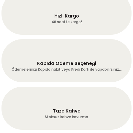
oluşturmuş olduğu sistem çok
iyi çalışıyor kargo çok hızlı en
azından herkesin bir kere
Hızlı Kargo
denemesini tavsiye ederim…
48 saatte kargo!
Erkan Alkan | 16/07/2026
Deneyimini Paylaş
Diğer yorumları göster
Kapıda Ödeme Seçeneği
Ödemelerinizi Kapıda nakit veya Kredi Kartı ile yapabilirsiniz...
Taze Kahve
Stoksuz kahve kavurma